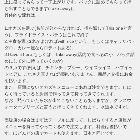
上に盛ってもらって一丁上がりです。パックに詰めてもらって持
ち出すこともできます(Take away)。
具体的な流れは、
1.オカズを選ぶ(名前が分からなければ、指を際してThis oneと言
う)。フライドライス・パラウはこれで終了
2.主食を選ぶ(米がよければwith riceという、もしくはキャッサバ・
ダロ、カレー屋ならロティもある)。
3.Have it here もしくは Take away(店内で食べるのか、パック詰
めにして外に持っていくのか)
の３点です(例えば、チキンチョプシー、ウイズライス、ハブイッ
トヒア)。これさえ言えれば間違いありません。商品と交換にお金
を払います。
また、店頭にないオカズもメニューにあれば注文できます。しば
らく待っていると厨房で作ってきて持ってきてくれます。
なお、黙っていたら水が出てこないこともありますが、グラスウ
ォータープリーズと言うと持ってきてくれます。水道水ですが。
高級店の場合はまずはテーブルに座って、しばらくすると店員が
メニューを持ってやってくるので注文します。料金は後払いで
す。ほどんどの店でカードも使えます。日本と同じです。