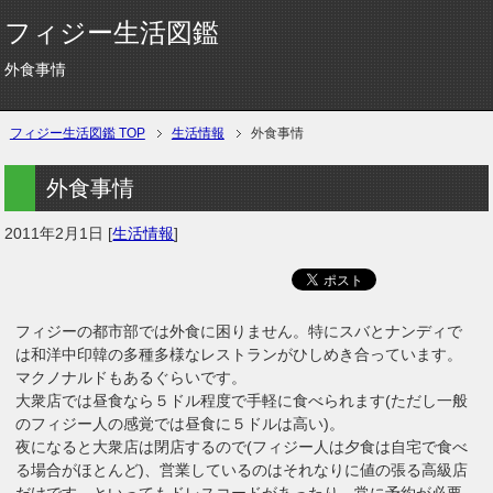
フィジー生活図鑑
外食事情
フィジー生活図鑑 TOP
生活情報
外食事情
外食事情
2011年2月1日
[
生活情報
]
フィジーの都市部では外食に困りません。特にスバとナンディで
は和洋中印韓の多種多様なレストランがひしめき合っています。
マクノナルドもあるぐらいです。
大衆店では昼食なら５ドル程度で手軽に食べられます(ただし一般
のフィジー人の感覚では昼食に５ドルは高い)。
夜になると大衆店は閉店するので(フィジー人は夕食は自宅で食べ
る場合がほとんど)、営業しているのはそれなりに値の張る高級店
だけです。といってもドレスコードがあったり、常に予約が必要