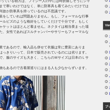
が降っている朝方は、フィジー人の中には時折嬉しそうにジャ
まで寒いわけではなく、単に防寒具も着てみたいだけでは
何故か防寒具を持っているのは不思議です。
装をしていれば問題ありません。もし、フォーマルな行事
ールビズのような格好をしていくだけで十分です。もしく
Vi
ャケットはほとんど着ません。ネクタイは相当畏まった場
た、女性であればスルチャンバーやサリーもフォーマルな
業であるので、輸入品も併せて衣服は常に豊富にありま
はっきりいって、日本で販売されているのには劣ります。
で、服のサイズも大きく、こちらのＭサイズは日本のＬサ
物もあるので古着屋巡りにはまる人も少なからずいます。
ブ