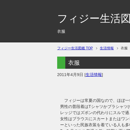
フィジー生活
衣服
フィジー生活図鑑 TOP
生活情報
衣服
衣服
2011年4月9日
[
生活情報
]
フィジーは常夏の国なので、ほぼ一
男性の普段着はTシャツかブラシャツ
レッジではズボンの代わりにスルで過
女性はブラウスにスカートまたはワン
ーといった民族衣装を着ている人も多