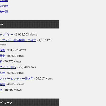
飲み物
その他
未分類
ews
チョプシー
- 1,918,503 views
「フィジー生活図鑑」の目次
- 1,307,423
views
時差
- 931,722 views
歴史
- 86,639 views
米
- 76,775 views
フィジー旅行
- 75,648 views
人種
- 62,620 views
フィジーヒンディー語入門
- 56,617 views
英語
- 48,656 views
蚊
- 48,297 views
ックマーク