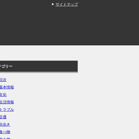
サイトマップ
テゴリー
目次
基本情報
文化
生活情報
トラブル
交通
街歩き
食べ物