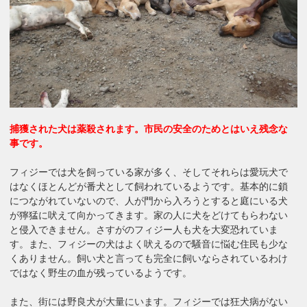
捕獲された犬は薬殺されます。市民の安全のためとはいえ残念な
事です。
フィジーでは犬を飼っている家が多く、そしてそれらは愛玩犬で
はなくほとんどが番犬として飼われているようです。基本的に鎖
につながれていないので、人が門から入ろうとすると庭にいる犬
が獰猛に吠えて向かってきます。家の人に犬をどけてもらわない
と侵入できません。さすがのフィジー人も犬を大変恐れていま
す。また、フィジーの犬はよく吠えるので騒音に悩む住民も少な
くありません。飼い犬と言っても完全に飼いならされているわけ
ではなく野生の血が残っているようです。
また、街には野良犬が大量にいます。フィジーでは狂犬病がない