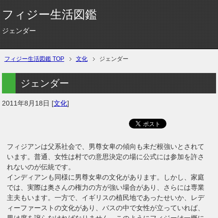
フィジー生活図鑑
ジェンダー
フィジー生活図鑑 TOP
文化
ジェンダー
ジェンダー
2011年8月18日
[
文化
]
フィジアンは父系社会で、男尊女卑の傾向も未だ根強いとされて
います。普通、女性は村での意思決定の場に公式には参加を許さ
れないのが伝統です。
インディアンも同様に男尊女卑の文化があります。しかし、家庭
では、実際は奥さんの権力の方が強い場合があり、さらには専業
主夫もいます。一方で、イギリスの植民地であったせいか、レデ
ィーファーストの文化があり、バスの中で女性が立っていれば、
男は席を譲らなければなりません。このようにフィジーは一概に